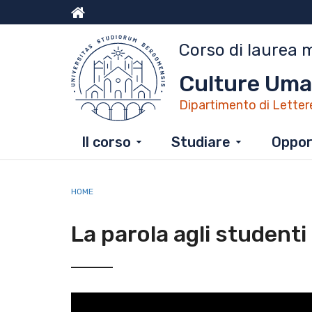
Salta
al
Menu
contenuto
Corso di laurea 
principale
top
Culture Uma
Dipartimento di Letter
Il corso
Studiare
Opport
HOME
La parola agli studenti